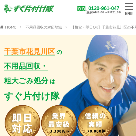
0120-961-047
受付AM6:00～PM21:00
HOME
不用品回収の対応地域
【格安・即日OK】千葉市花見川区の不
千葉市花見川区
の
不用品回収・
粗大ごみ処分
は
すぐ片付け隊