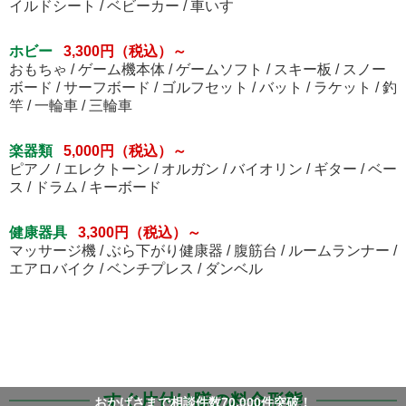
イルドシート / ベビーカー / 車いす
ホビー
3,300円（税込）～
おもちゃ / ゲーム機本体 / ゲームソフト / スキー板 / スノー
ボード / サーフボード / ゴルフセット / バット / ラケット / 釣
竿 / 一輪車 / 三輪車
楽器類
5,000円（税込）～
ピアノ / エレクトーン / オルガン / バイオリン / ギター / ベー
ス / ドラム / キーボード
健康器具
3,300円（税込）～
マッサージ機 / ぶら下がり健康器 / 腹筋台 / ルームランナー /
エアロバイク / ベンチプレス / ダンベル
すぐ片付け隊の料金形態
おかげさまで相談件数70,000件突破！