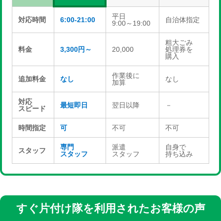
平日
対応時間
6:00-21:00
自治体指定
9:00～19:00
粗大ごみ
料金
3,300円～
20,000
処理券を
購入
作業後に
追加料金
なし
なし
加算
対応
最短即日
翌日以降
－
スピード
時間指定
可
不可
不可
専門
派遣
自身で
スタッフ
スタッフ
スタッフ
持ち込み
すぐ片付け隊を利用されたお客様の声