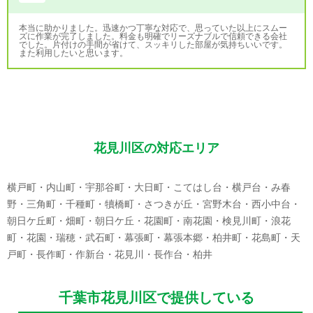
本当に助かりました。迅速かつ丁寧な対応で、思っていた以上にスムー
ズに作業が完了しました。料金も明確でリーズナブルで信頼できる会社
でした。片付けの手間が省けて、スッキリした部屋が気持ちいいです。
また利用したいと思います。
花見川区の対応エリア
横戸町・内山町・宇那谷町・大日町・こてはし台・横戸台・み春
野・三角町・千種町・犢橋町・さつきが丘・宮野木台・西小中台・
朝日ケ丘町・畑町・朝日ケ丘・花園町・南花園・検見川町・浪花
町・花園・瑞穂・武石町・幕張町・幕張本郷・柏井町・花島町・天
戸町・長作町・作新台・花見川・長作台・柏井
千葉市花見川区で提供している