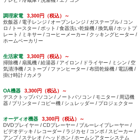
テレビ / 冷蔵庫 / 洗濯機 / エアコン
調理家電
3,300円（税込）～
炊飯器 / 電子レンジ / オーブンレンジ / ガステーブル / コン
ロ / トースター / ポット / 食器洗い乾燥機 / 換気扇 / ホットプ
レート / ミキサー / コーヒーメーカー / クッキングヒーター /
ホームベーカリー
生活家電
3,300円（税込）～
掃除機 / 扇風機 / 給湯器 / アイロン / ドライヤー / ミシン / 空
気清浄機 / ストーブ / ファンヒーター / 布団乾燥機 / 電話機 /
掛け時計 / カメラ
OA機器
3,300円（税込）～
デスクトップパソコン / ノートパソコン / モニター / 周辺機
器 / プリンター / コピー機 / シュレッダー / プロジェクター
オーディオ機器
3,300円（税込）～
DVDプレイヤー / CDプレーヤー / ブルーレイプレーヤー /
ビデオデッキ / レコーダー / ラジカセ / コンポ / スピーカー /
アンプ / ステレオ / ヘッドホン / ホームシアターシステム