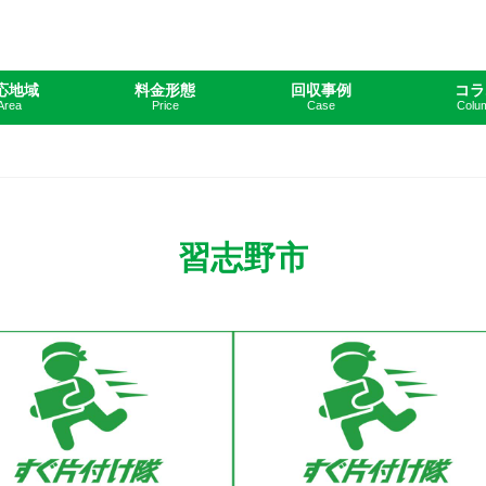
応地域
料金形態
回収事例
コラ
Area
Price
Case
Colu
習志野市