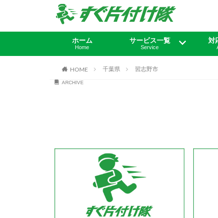
ホーム
サービス一覧
対
Home
Service
不用品回収・粗大
ゴミ屋敷片付け・
遺品整理・生前整
引越し・不用品回
法人の不用品回収
不用品買取
千葉県
習志野市
HOME
ARCHIVE
ゴミ処分
清掃
理
収