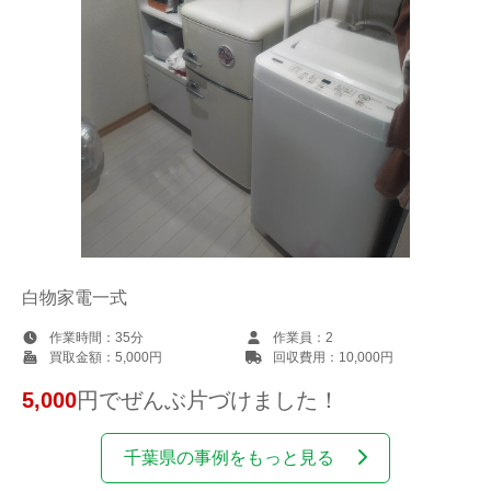
白物家電一式
作業時間：
35分
作業員：
2
買取金額：
5,000円
回収費用：
10,000円
5,000
円でぜんぶ片づけました！
千葉県の事例をもっと見る