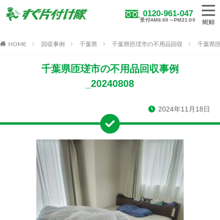
0120-961-047
受付AM6:00～PM21:00
HOME
回収事例
千葉県
千葉県匝瑳市の不用品回収
千葉県匝
千葉県匝瑳市の不用品回収事例
_20240808
2024年11月18日